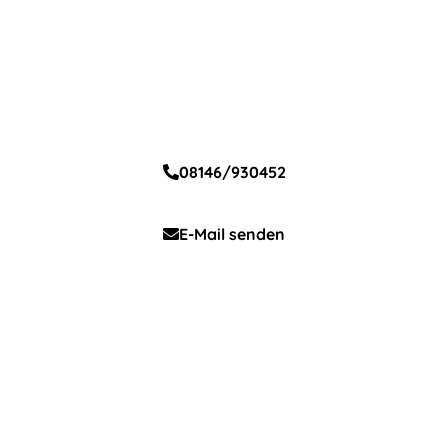
Daniela Painhofer
Stellvertretung der Schulleitung
08146/930452
E-Mail senden
Kornelia Schlößer
Sekretariat