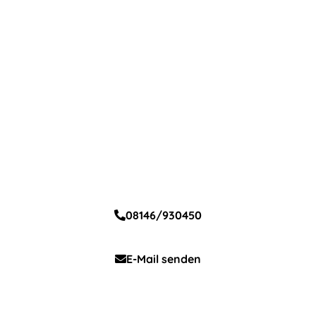
Ansprechpartner
Grundschule Moorenweis
Petra Rohleder
Rektorin
08146/930450
E-Mail senden